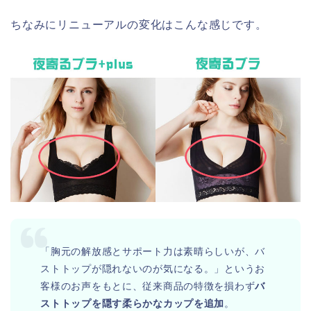
ちなみにリニューアルの変化はこんな感じです。
「胸元の解放感とサポート力は素晴らしいが、バ
ストトップが隠れないのが気になる。」というお
客様のお声をもとに、従来商品の特徴を損わず
バ
ストトップを隠す柔らかなカップを追加
。