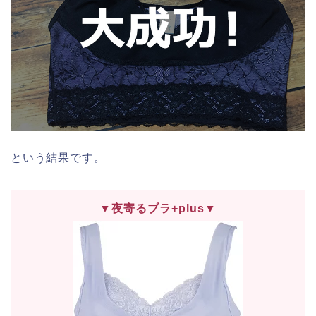
という結果です。
▼夜寄るブラ+plus▼