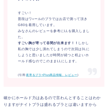
すごい！
普段はワ○ールのブラではお店で測って頂き
G80を着用しています。
みなさんのレビューを参考にLLを購入しまし
た。
すごい胸が寄って谷間が出来ます！！
しかし
私の胸では少し潰れてしまうので次回は3Lに
しようと思いましたが時間が経つと程よいホ
ールド感なのでこのままLLにします。
(引用:
夜寄るブラ+Plus商品情報、レビュー
)
確かにホールド力はあるので言わんとすることはわか
りますがナイトブラは盛れるブラとは違いますから