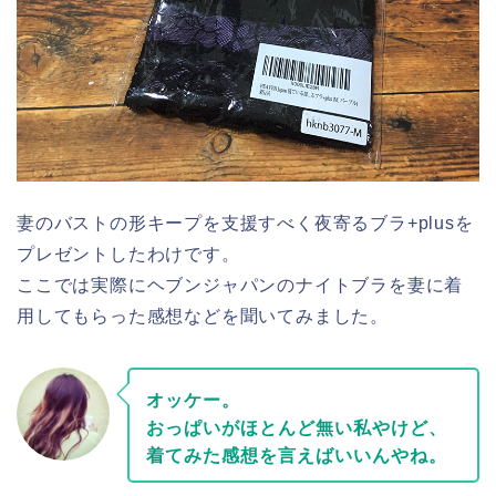
妻のバストの形キープを支援すべく夜寄るブラ+plusを
プレゼントしたわけです。
ここでは実際にヘブンジャパンのナイトブラを妻に着
用してもらった感想などを聞いてみました。
オッケー。
おっぱいがほとんど無い私やけど、
着てみた感想を言えばいいんやね。