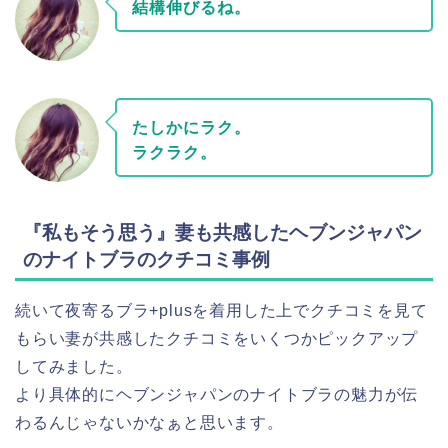
結構伸びるね。
たしかにラク。
ラクラク。
『私もそう思う』妻も共感したヘブンジャパン
のナイトブラのクチコミ事例
続いて夜寄るブラ+plusを着用した上でクチコミを見て
もらい妻が共感したクチコミをいくつかピックアップ
してみました。
より具体的にヘブンジャパンのナイトブラの魅力が伝
わるんじゃないかなぁと思います。