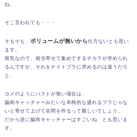
ね。
そこ言われても・・・
ボリュームが無いから
そもそも、
仕方ないとも思い
ます。
貧乳なので、相当寄せて集めてするチカラが求められ
るんですが、それをナイトブラに求めるのは違うだろ
と。
ヨメのようにバストが無い場合は、
脇肉キャッチャーみたいな本格的な盛れるブラじゃな
いと寄せて上げて谷間を作るって難しいでしょう。
だから逆に脇肉キャッチャーはすごいね、とも思いま
す。