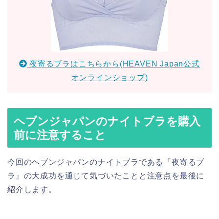
夜寄るブラはこちらから(HEAVEN Japan公式
オンラインショップ)
ヘブンジャパンのナイトブラを購入
前に注意すること
今回のヘブンジャパンのナイトブラである『夜寄るブ
ラ』の大成功を通じて気づいたことと注意点を最後に
紹介します。