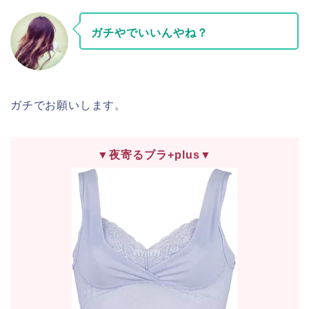
ガチやでいいんやね？
ガチでお願いします。
▼夜寄るブラ+plus▼