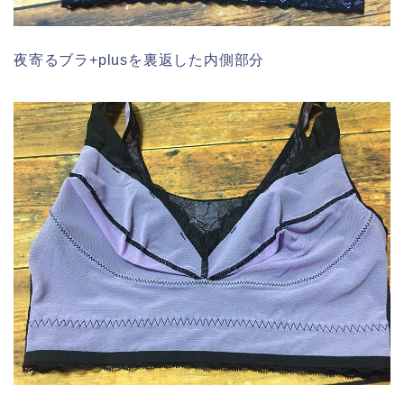
夜寄るブラ+plusを裏返した内側部分