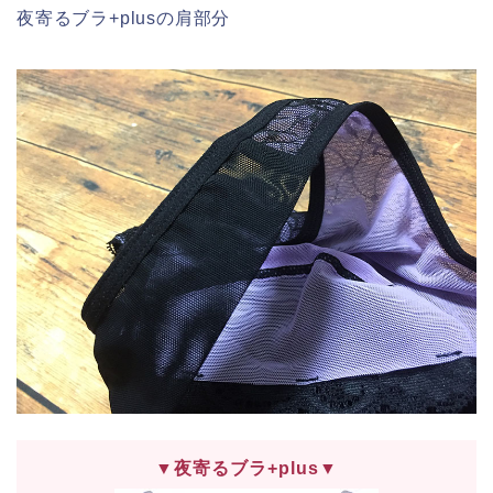
夜寄るブラ+plusの肩部分
▼夜寄るブラ+plus▼