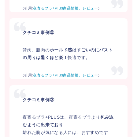
(引用:
夜寄るブラ+Plus商品情報、レビュー
)
クチコミ事例②
背肉、脇肉の
ホールド感はすごいのにバスト
の周りは驚くほど楽！
快適です。
(引用:
夜寄るブラ+Plus商品情報、レビュー
)
クチコミ事例③
夜寄るブラ+PLUSは、夜寄るブラより
包み込
むように出来ており
離れた胸が気になる人には、おすすめです