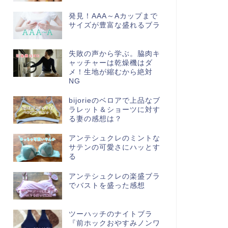
発見！AAA～Aカップまで
サイズが豊富な盛れるブラ
失敗の声から学ぶ。脇肉キ
ャッチャーは乾燥機はダ
メ！生地が縮むから絶対
NG
bijorieのベロアで上品なブ
ラレット＆ショーツに対す
る妻の感想は？
アンテシュクレのミントな
サテンの可愛さにハッとす
る
アンテシュクレの楽盛ブラ
でバストを盛った感想
ツーハッチのナイトブラ
『前ホックおやすみノンワ