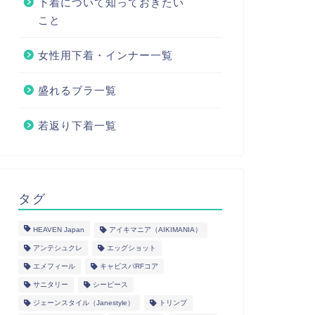
下着について知っておきたい
こと
女性用下着・インナー一覧
盛れるブラ一覧
若返り下着一覧
タグ
HEAVEN Japan
アイキマニア（AIKIMANIA）
アンテシュクレ
エッグショット
エメフィール
キャビスパRFコア
サニタリー
シーピース
ジェーンスタイル（Janestyle）
トリンプ