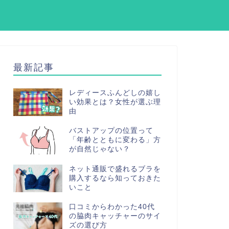
最新記事
レディースふんどしの嬉し
い効果とは？女性が選ぶ理
由
バストアップの位置って
「年齢とともに変わる」方
が自然じゃない？
ネット通販で盛れるブラを
購入するなら知っておきた
いこと
口コミからわかった40代
の脇肉キャッチャーのサイ
ズの選び方