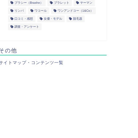
ブラシー（Brashe）
ブラレット
ヤーマン
リンパ
ワコール
ワンアンドコー（1&Co）
口コミ・感想
女優・モデル
脱毛器
調査・アンケート
その他
サイトマップ・コンテンツ一覧