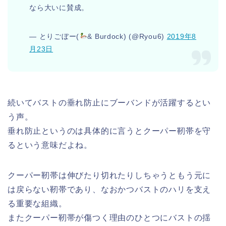
なら大いに賛成。
— とりごぼー(
& Burdock) (@Ryou6)
2019年8
月23日
続いてバストの垂れ防止にブーバンドが活躍するとい
う声。
垂れ防止というのは具体的に言うとクーパー靭帯を守
るという意味だよね。
クーパー靭帯は伸びたり切れたりしちゃうともう元に
は戻らない靭帯であり、なおかつバストのハリを支え
る重要な組織。
またクーパー靭帯が傷つく理由のひとつにバストの揺