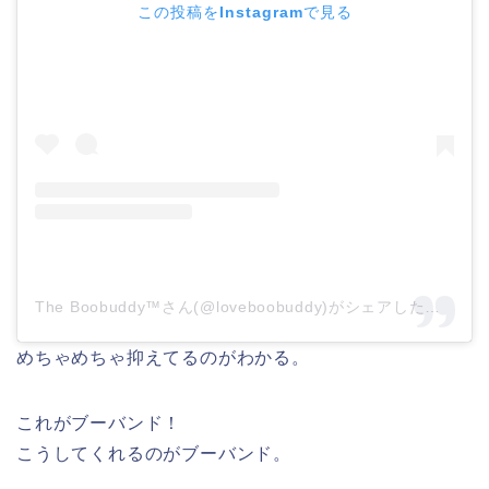
この投稿をInstagramで見る
The Boobuddy™さん(@loveboobuddy)がシェアした投稿
–
2
めちゃめちゃ抑えてるのがわかる。
これがブーバンド！
こうしてくれるのがブーバンド。