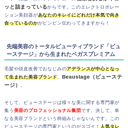
ッと詰まっている
からです。このエレクトロポレー
ション美顔器が
あなたのキレイにどれだけ本気で向き
合っているのか
がビンビン伝わってきますから！
先端美容のトータルビューティブランド「ビュ
ーステージ」から生まれたベガスプレミアム
毛髪や頭皮改善でおなじみの
アデランスが中心となっ
Beaustage（ビューステ
て生まれた美容ブランド
、
ージ）
。
そして、ビューステージは様々な美に関する専門家が
集う
美容のプロフェッショナル集団
です。決して、単
なる美容ブランドという枠組みじゃないんです。この
ビューステージの専門家というのがスゴイ！
人気タレ