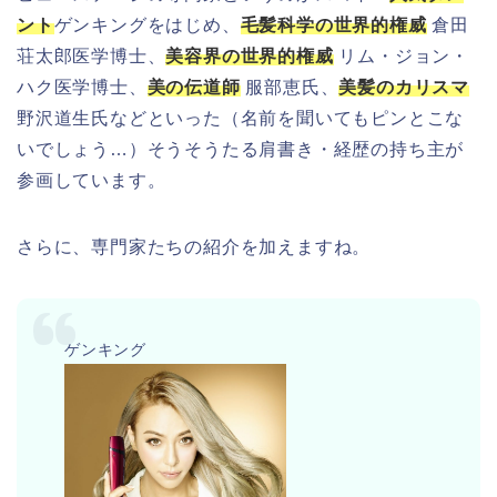
ント
ゲンキングをはじめ、
毛髪科学の世界的権威
倉田
荘太郎医学博士、
美容界の世界的権威
リム・ジョン・
ハク医学博士、
美の伝道師
服部恵氏、
美髪のカリスマ
野沢道生氏などといった（名前を聞いてもピンとこな
いでしょう…）そうそうたる肩書き・経歴の持ち主が
参画しています。
さらに、専門家たちの紹介を加えますね。
ゲンキング