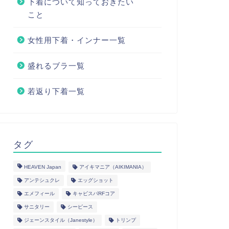
下着について知っておきたい
こと
女性用下着・インナー一覧
盛れるブラ一覧
若返り下着一覧
タグ
HEAVEN Japan
アイキマニア（AIKIMANIA）
アンテシュクレ
エッグショット
エメフィール
キャビスパRFコア
サニタリー
シーピース
ジェーンスタイル（Janestyle）
トリンプ