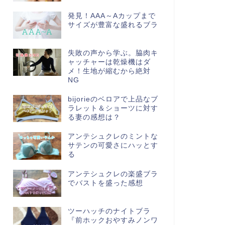
発見！AAA～Aカップまで
サイズが豊富な盛れるブラ
失敗の声から学ぶ。脇肉キ
ャッチャーは乾燥機はダ
メ！生地が縮むから絶対
NG
bijorieのベロアで上品なブ
ラレット＆ショーツに対す
る妻の感想は？
アンテシュクレのミントな
サテンの可愛さにハッとす
る
アンテシュクレの楽盛ブラ
でバストを盛った感想
ツーハッチのナイトブラ
『前ホックおやすみノンワ