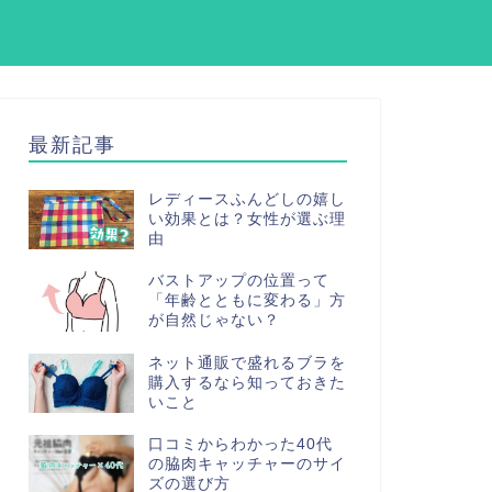
最新記事
レディースふんどしの嬉し
い効果とは？女性が選ぶ理
由
バストアップの位置って
「年齢とともに変わる」方
が自然じゃない？
ネット通販で盛れるブラを
購入するなら知っておきた
いこと
口コミからわかった40代
の脇肉キャッチャーのサイ
ズの選び方