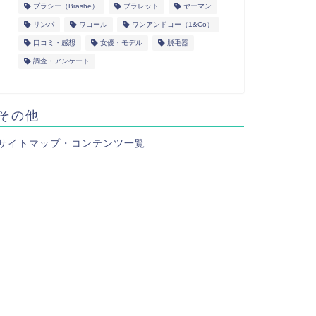
ブラシー（Brashe）
ブラレット
ヤーマン
リンパ
ワコール
ワンアンドコー（1&Co）
口コミ・感想
女優・モデル
脱毛器
調査・アンケート
その他
サイトマップ・コンテンツ一覧